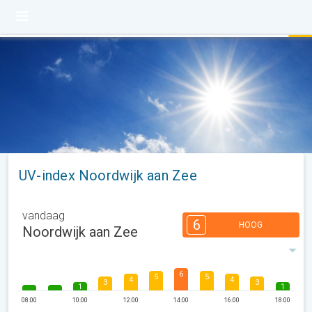
UV-index Noordwijk aan Zee
vandaag
6
HOOG
Noordwijk aan Zee
6
5
5
4
4
3
3
1
1
08:00
10:00
12:00
14:00
16:00
18:00