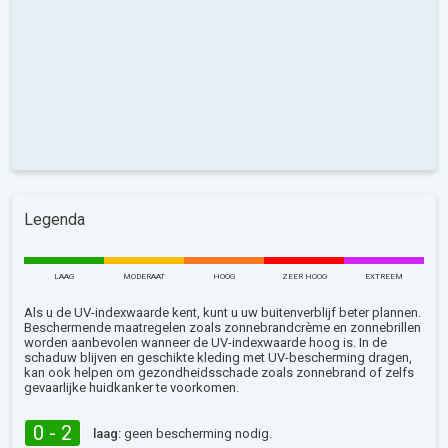
Legenda
LAAG
MODERAAT
HOOG
ZEER HOOG
EXTREEM
Als u de UV-indexwaarde kent, kunt u uw buitenverblijf beter plannen.
Beschermende maatregelen zoals zonnebrandcrème en zonnebrillen
worden aanbevolen wanneer de UV-indexwaarde hoog is. In de
schaduw blijven en geschikte kleding met UV-bescherming dragen,
kan ook helpen om gezondheidsschade zoals zonnebrand of zelfs
gevaarlijke huidkanker te voorkomen.
0 - 2
laag:
geen bescherming nodig.