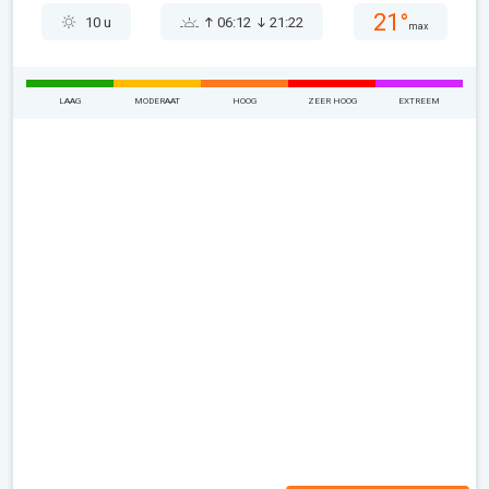
21°
10 u
06:12
21:22
max
LAAG
MODERAAT
HOOG
ZEER HOOG
EXTREEM