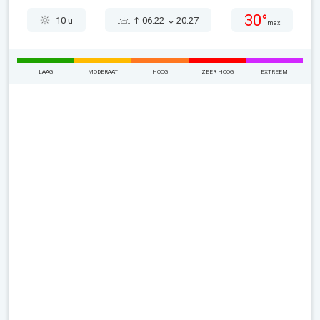
30°
10 u
06:22
20:27
max
LAAG
MODERAAT
HOOG
ZEER HOOG
EXTREEM