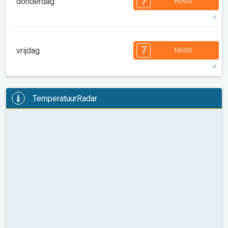
7
donderdag
HOOG
08:00
10:00
12:00
14:00
16:00
18:00
32°
14 u
06:25
20:23
max
7
7
7
6
6
5
4
3
3
2
1
7
vrijdag
HOOG
08:00
10:00
12:00
14:00
16:00
18:00
30°
12 u
06:26
20:22
max
7
7
7
6
6
5
4
3
3
2
1
TemperatuurRadar
08:00
10:00
12:00
14:00
16:00
18:00
28°
13 u
06:27
20:20
max