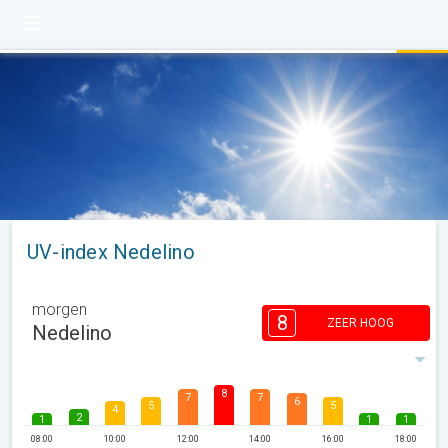
UV-index Nedelino
morgen
8
ZEER HOOG
Nedelino
8
7
7
6
5
5
4
2
1
1
1
08:00
10:00
12:00
14:00
16:00
18:00