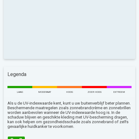
Legenda
LAAG
MODERAAT
HOOG
ZEER HOOG
EXTREEM
Als u de UV-indexwaarde kent, kunt u uw buitenverblijf beter plannen.
Beschermende maatregelen zoals zonnebrandcrème en zonnebrillen
worden aanbevolen wanneer de UV-indexwaarde hoog is. In de
schaduw blijven en geschikte kleding met UV-bescherming dragen,
kan ook helpen om gezondheidsschade zoals zonnebrand of zelfs
gevaarlijke huidkanker te voorkomen.