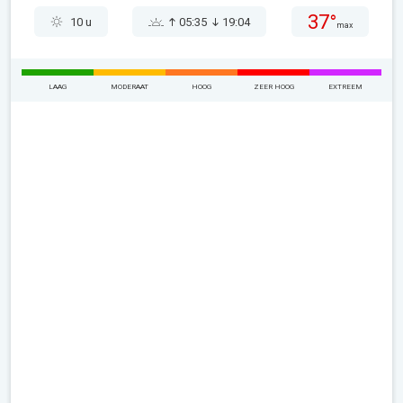
37°
10 u
05:35
19:04
max
LAAG
MODERAAT
HOOG
ZEER HOOG
EXTREEM