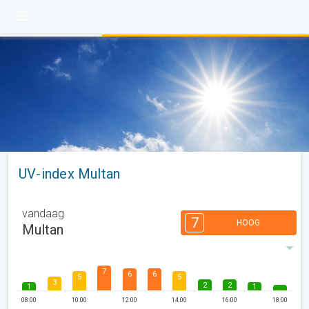
UV-index Multan
vandaag
7
HOOG
Multan
7
6
6
5
5
3
2
2
1
1
08:00
10:00
12:00
14:00
16:00
18:00