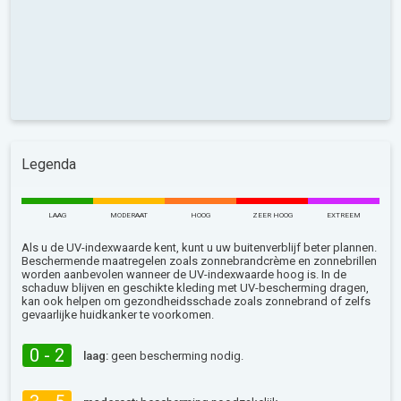
Legenda
LAAG
MODERAAT
HOOG
ZEER HOOG
EXTREEM
Als u de UV-indexwaarde kent, kunt u uw buitenverblijf beter plannen.
Beschermende maatregelen zoals zonnebrandcrème en zonnebrillen
worden aanbevolen wanneer de UV-indexwaarde hoog is. In de
schaduw blijven en geschikte kleding met UV-bescherming dragen,
kan ook helpen om gezondheidsschade zoals zonnebrand of zelfs
gevaarlijke huidkanker te voorkomen.
0 - 2
laag:
geen bescherming nodig.