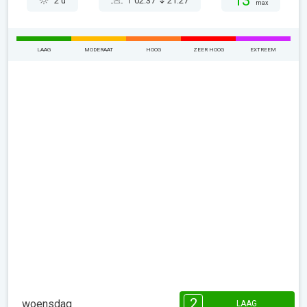
13°
2 u
02:37
21:27
max
LAAG
MODERAAT
HOOG
ZEER HOOG
EXTREEM
2
woensdag
LAAG