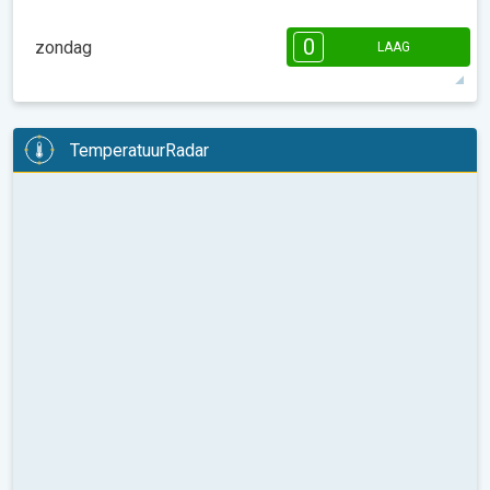
08:00
10:00
12:00
14:00
16:00
18:00
0
zondag
LAAG
14°
1 u
02:59
21:05
max
08:00
10:00
12:00
14:00
16:00
18:00
TemperatuurRadar
13°
1 u
03:03
21:00
max