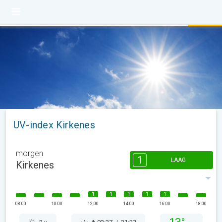
UV-index Kirkenes
morgen
1
LAAG
Kirkenes
1
1
1
1
1
08:00
10:00
12:00
14:00
16:00
18:00