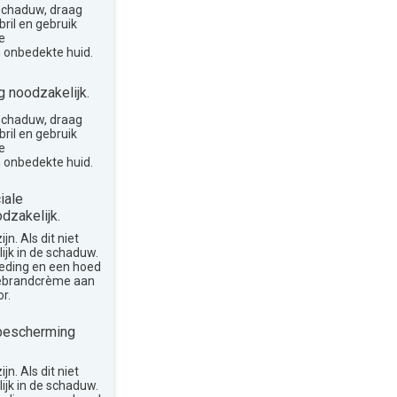
 schaduw, draag
ril en gebruik
e
 onbedekte huid.
 noodzakelijk.
 schaduw, draag
ril en gebruik
e
 onbedekte huid.
iale
dzakelijk.
n. Als dit niet
lijk in de schaduw.
leding en een hoed
nebrandcrème aan
r.
bescherming
n. Als dit niet
lijk in de schaduw.