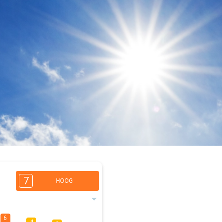
7
HOOG
6