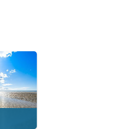
tie in de app. . .