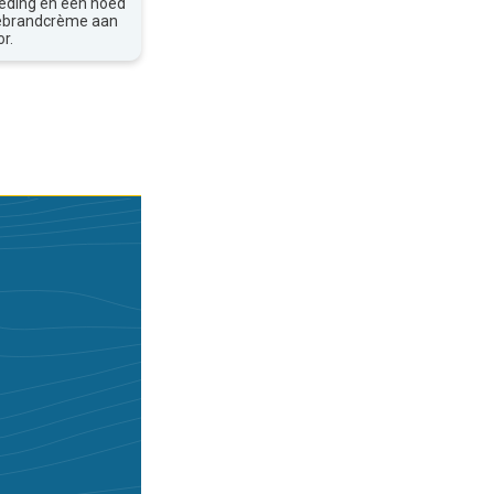
leding en een hoed
nebrandcrème aan
r.