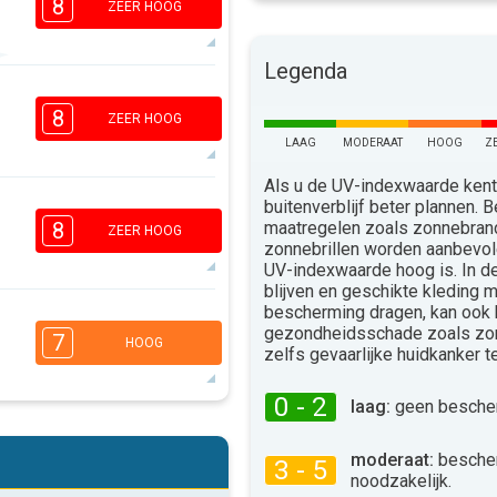
8
ZEER HOOG
Legenda
4
3
2
1
8
ZEER HOOG
16:00
18:00
LAAG
MODERAAT
HOOG
Z
30°
max
Als u de UV-indexwaarde kent,
7
buitenverblijf beter plannen.
5
3
1
maatregelen zoals zonnebra
8
ZEER HOOG
zonnebrillen worden aanbevo
16:00
18:00
UV-indexwaarde hoog is. In 
31°
blijven en geschikte kleding 
max
bescherming dragen, kan ook
7
4
3
gezondheidsschade zoals zo
1
7
HOOG
zelfs gevaarlijke huidkanker 
16:00
18:00
32°
0 - 2
laag:
geen bescher
max
6
4
3
1
moderaat:
besche
3 - 5
16:00
18:00
noodzakelijk.