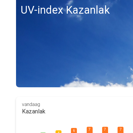
UV-index Kazanlak
vandaag
Kazanlak
7
7
7
6