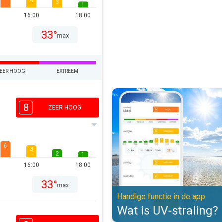
4
3
1
16:00
18:00
33°
max
EER HOOG
EXTREEM
Wat is UV-straling?. Handige func
8
ZEER HOOG
6
4
2
1
16:00
18:00
33°
max
Handige functie in de app
Wat is UV-straling?