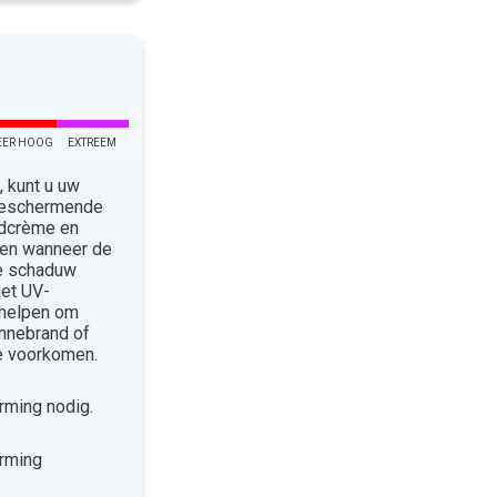
EER HOOG
EXTREEM
 kunt u uw
 Beschermende
ndcrème en
len wanneer de
de schaduw
met UV-
 helpen om
nnebrand of
te voorkomen.
ming nodig.
rming