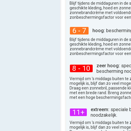
34°
Blijf tijdens de middaguren in de
max
geschikte kleding, hoed en zonneb
zonnebrandcrème met voldoend
zonbeschermingsfactor voor een
6 - 7
hoog:
bescherming
Blijf tijdens de middaguren in de
geschikte kleding, hoed en zonneb
zonnebrandcrème met voldoend
zonbeschermingsfactor voor een
zeer hoog:
spec
8 - 10
bescherming noo
Vermijd om 's middags buiten te zij
mogelijk is, blijf dan zo veel moge
Draag een zonnebril, passende k
met een brede rand. Breng zon
met een hoge beschermingsfacto
extreem:
speciale 
11+
noodzakelijk.
Vermijd om 's middags buiten te zij
mogelijk is, blijf dan zo veel moge