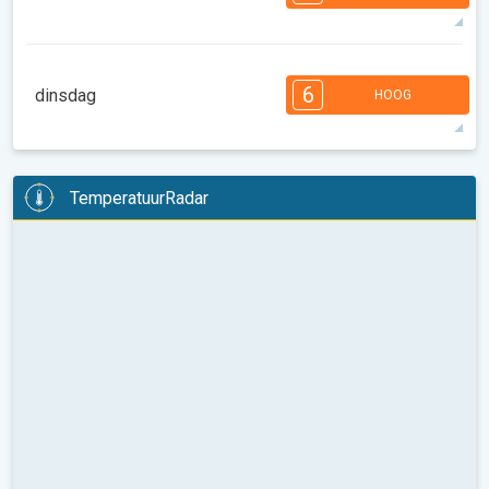
08:00
10:00
12:00
14:00
16:00
18:00
32°
14 u
05:28
20:02
max
7
7
6
6
4
4
3
3
2
1
1
6
dinsdag
HOOG
08:00
10:00
12:00
14:00
16:00
18:00
35°
14 u
05:29
20:01
max
6
6
6
5
5
4
4
3
2
2
1
TemperatuurRadar
08:00
10:00
12:00
14:00
16:00
18:00
36°
12 u
05:30
19:59
max