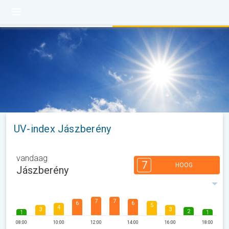
UV-index Jászberény
vandaag
7
HOOG
Jászberény
7
7
6
6
5
4
3
3
2
1
1
08:00
10:00
12:00
14:00
16:00
18:00