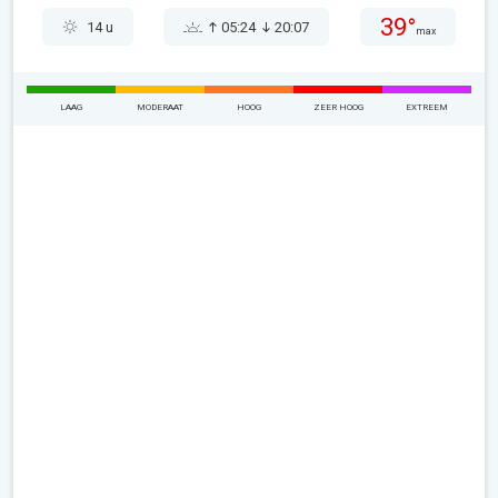
39°
14 u
05:24
20:07
max
LAAG
MODERAAT
HOOG
ZEER HOOG
EXTREEM