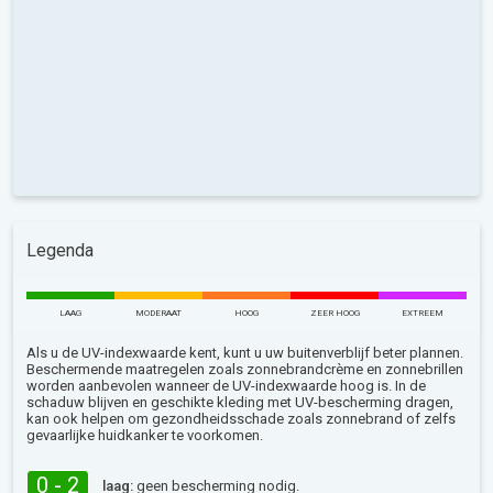
Legenda
LAAG
MODERAAT
HOOG
ZEER HOOG
EXTREEM
Als u de UV-indexwaarde kent, kunt u uw buitenverblijf beter plannen.
Beschermende maatregelen zoals zonnebrandcrème en zonnebrillen
worden aanbevolen wanneer de UV-indexwaarde hoog is. In de
schaduw blijven en geschikte kleding met UV-bescherming dragen,
kan ook helpen om gezondheidsschade zoals zonnebrand of zelfs
gevaarlijke huidkanker te voorkomen.
0 - 2
laag:
geen bescherming nodig.