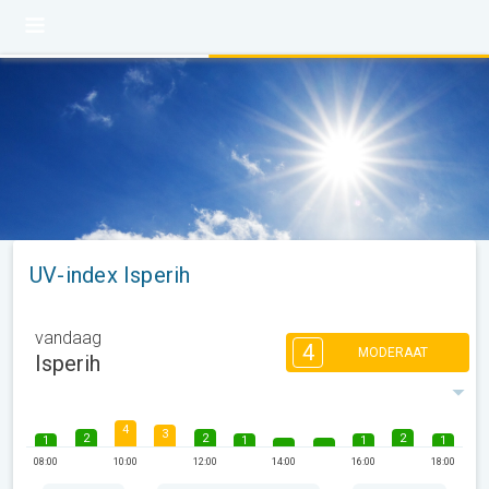
UV-index Isperih
vandaag
4
MODERAAT
Isperih
4
3
2
2
2
1
1
1
1
08:00
10:00
12:00
14:00
16:00
18:00