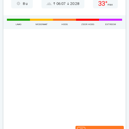
33°
8 u
06:07
20:28
max
LAAG
MODERAAT
HOOG
ZEER HOOG
EXTREEM