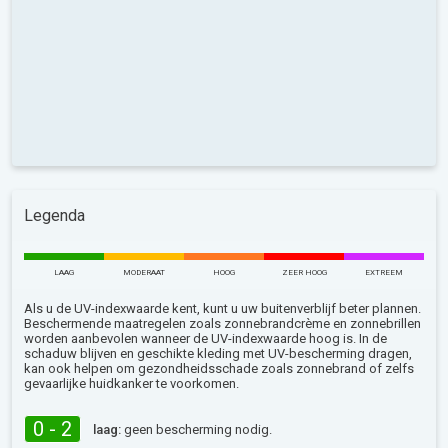
Legenda
LAAG
MODERAAT
HOOG
ZEER HOOG
EXTREEM
Als u de UV-indexwaarde kent, kunt u uw buitenverblijf beter plannen.
Beschermende maatregelen zoals zonnebrandcrème en zonnebrillen
worden aanbevolen wanneer de UV-indexwaarde hoog is. In de
schaduw blijven en geschikte kleding met UV-bescherming dragen,
kan ook helpen om gezondheidsschade zoals zonnebrand of zelfs
gevaarlijke huidkanker te voorkomen.
0 - 2
laag:
geen bescherming nodig.