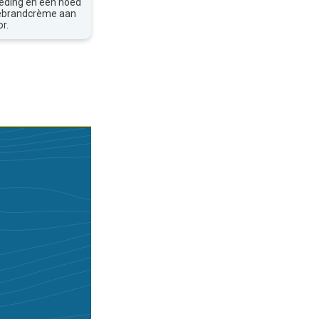
leding en een hoed
nebrandcrème aan
r.