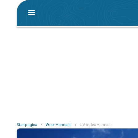
Startpagina
/
Weer Harmanli
/
UV-index Harmanli