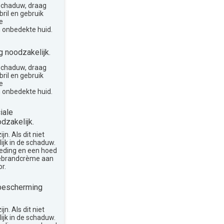
 schaduw, draag
ril en gebruik
e
 onbedekte huid.
 noodzakelijk.
 schaduw, draag
ril en gebruik
e
 onbedekte huid.
iale
dzakelijk.
n. Als dit niet
lijk in de schaduw.
leding en een hoed
nebrandcrème aan
r.
bescherming
n. Als dit niet
lijk in de schaduw.