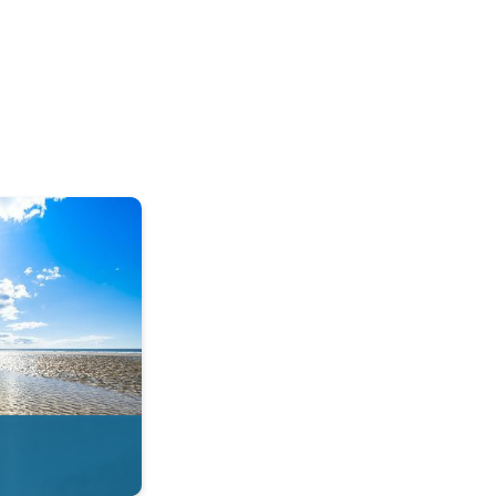
tie in de app. . .