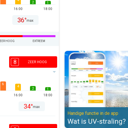
4
2
1
16:00
18:00
36°
max
EER HOOG
EXTREEM
Wat is UV-straling?. Handige func
8
ZEER HOOG
6
4
2
1
16:00
18:00
34°
max
Handige functie in de app
Wat is UV-straling?