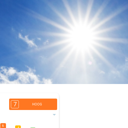
7
HOOG
6