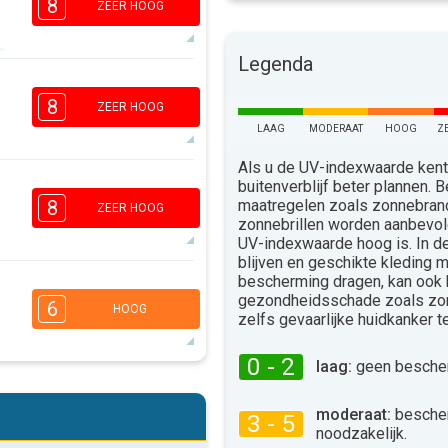
8
ZEER HOOG
Legenda
7
5
3
1
8
ZEER HOOG
16:00
18:00
LAAG
MODERAAT
HOOG
Z
35°
max
Als u de UV-indexwaarde kent,
7
buitenverblijf beter plannen.
5
3
1
maatregelen zoals zonnebra
8
ZEER HOOG
zonnebrillen worden aanbevo
16:00
18:00
UV-indexwaarde hoog is. In 
35°
blijven en geschikte kleding 
max
bescherming dragen, kan ook
6
4
gezondheidsschade zoals zo
2
1
6
HOOG
zelfs gevaarlijke huidkanker 
16:00
18:00
36°
0 - 2
laag:
geen bescher
max
5
4
2
1
moderaat:
besche
3 - 5
16:00
18:00
noodzakelijk.