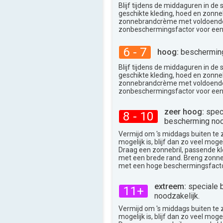
33°
Blijf tijdens de middaguren in de
max
geschikte kleding, hoed en zonneb
zonnebrandcrème met voldoend
zonbeschermingsfactor voor een
6 - 7
hoog:
bescherming
Blijf tijdens de middaguren in de
geschikte kleding, hoed en zonneb
zonnebrandcrème met voldoend
zonbeschermingsfactor voor een
zeer hoog:
spec
8 - 10
bescherming noo
Vermijd om 's middags buiten te zij
mogelijk is, blijf dan zo veel moge
Draag een zonnebril, passende k
met een brede rand. Breng zon
met een hoge beschermingsfacto
extreem:
speciale 
11+
noodzakelijk.
Vermijd om 's middags buiten te zij
mogelijk is, blijf dan zo veel moge