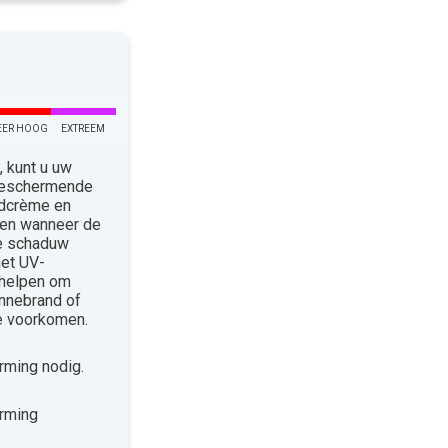
EER HOOG
EXTREEM
 kunt u uw
 Beschermende
ndcrème en
len wanneer de
de schaduw
met UV-
 helpen om
nnebrand of
te voorkomen.
ming nodig.
rming