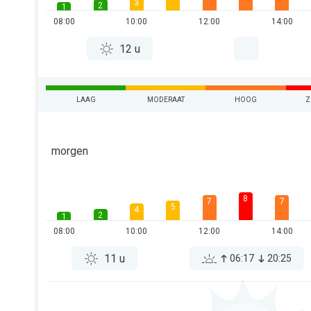
3
2
1
08:00
10:00
12:00
14:00
12 u
LAAG
MODERAAT
HOOG
Z
morgen
8
7
7
5
4
2
1
08:00
10:00
12:00
14:00
11 u
06:17
20:25