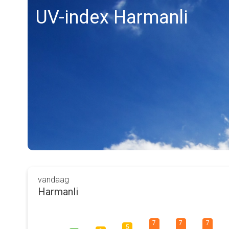
UV-index Harmanli
vandaag
Harmanli
7
7
7
5