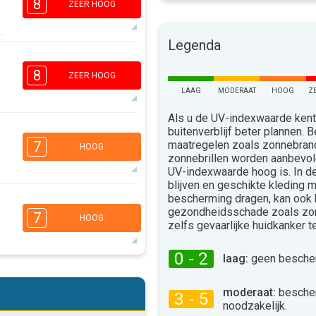
8
ZEER HOOG
Legenda
5
4
2
1
8
ZEER HOOG
16:00
18:00
LAAG
MODERAAT
HOOG
Z
36°
max
Als u de UV-indexwaarde kent,
buitenverblijf beter plannen.
5
3
2
1
maatregelen zoals zonnebra
7
HOOG
zonnebrillen worden aanbevo
16:00
18:00
UV-indexwaarde hoog is. In 
36°
blijven en geschikte kleding 
max
bescherming dragen, kan ook
5
3
2
gezondheidsschade zoals zo
1
7
HOOG
zelfs gevaarlijke huidkanker 
16:00
18:00
34°
0 - 2
max
laag:
geen bescher
5
3
2
1
moderaat:
besche
3 - 5
16:00
18:00
noodzakelijk.