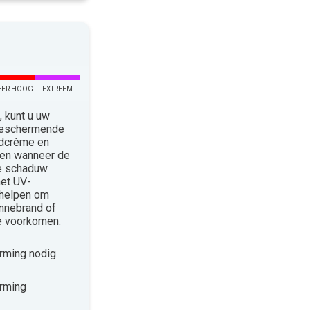
EER HOOG
EXTREEM
 kunt u uw
 Beschermende
ndcrème en
len wanneer de
de schaduw
met UV-
 helpen om
nnebrand of
te voorkomen.
ming nodig.
rming