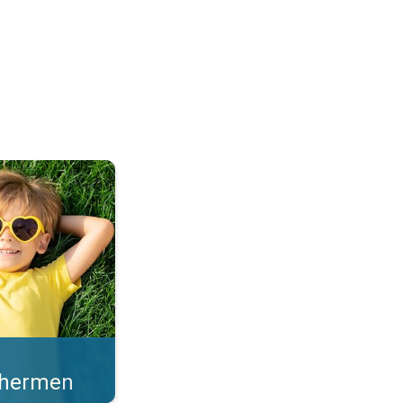
en sterke zonkracht. . .
schermen