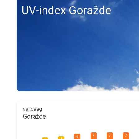
UV-index Goražde
vandaag
Goražde
7
7
7
6