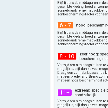
31°
Blijf tijdens de middaguren in de
max
geschikte kleding, hoed en zonneb
zonnebrandcrème met voldoend
zonbeschermingsfactor voor een
6 - 7
hoog:
bescherming
Blijf tijdens de middaguren in de
geschikte kleding, hoed en zonneb
zonnebrandcrème met voldoend
zonbeschermingsfactor voor een
zeer hoog:
spec
8 - 10
bescherming noo
Vermijd om 's middags buiten te zij
mogelijk is, blijf dan zo veel moge
Draag een zonnebril, passende k
met een brede rand. Breng zon
met een hoge beschermingsfacto
extreem:
speciale 
11+
noodzakelijk.
Vermijd om 's middags buiten te zij
mogelijk is, blijf dan zo veel moge