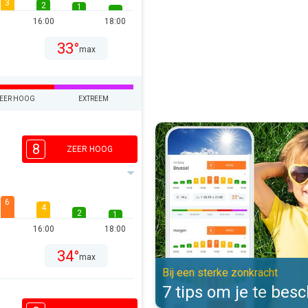
3
2
1
16:00
18:00
33°
max
EER HOOG
EXTREEM
7 tips om je te beschermen. Bij e
8
ZEER HOOG
6
4
2
1
16:00
18:00
34°
max
Bij een sterke zonkracht
7 tips om je te be