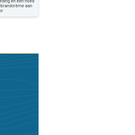
leding en een hoed
nebrandcrème aan
r.