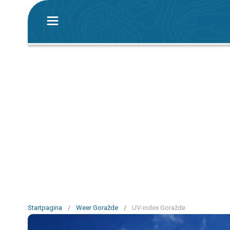
Startpagina
/
Weer Goražde
/
UV-index Goražde