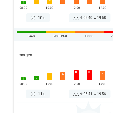
4
3
1
08:00
10:00
12:00
14:00
10 u
05:40
19:58
LAAG
MODERAAT
HOOG
Z
morgen
8
8
7
6
5
2
1
08:00
10:00
12:00
14:00
11 u
05:41
19:56