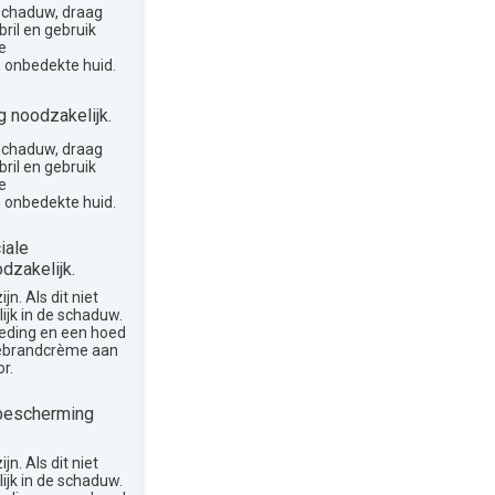
 schaduw, draag
ril en gebruik
e
 onbedekte huid.
 noodzakelijk.
 schaduw, draag
ril en gebruik
e
 onbedekte huid.
iale
dzakelijk.
n. Als dit niet
lijk in de schaduw.
leding en een hoed
nebrandcrème aan
r.
bescherming
n. Als dit niet
lijk in de schaduw.