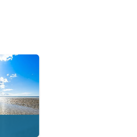
tie in de app. . .