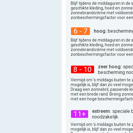
25°
max
Blijf tijdens de middaguren in de
geschikte kleding, hoed en zonneb
zonnebrandcrème met voldoend
zonbeschermingsfactor voor een
6 - 7
hoog:
bescherming
Blijf tijdens de middaguren in de
geschikte kleding, hoed en zonneb
zonnebrandcrème met voldoend
zonbeschermingsfactor voor een
zeer hoog:
spec
8 - 10
bescherming noo
Vermijd om 's middags buiten te zij
mogelijk is, blijf dan zo veel moge
Draag een zonnebril, passende k
met een brede rand. Breng zon
met een hoge beschermingsfacto
extreem:
speciale 
11+
noodzakelijk.
Vermijd om 's middags buiten te zij
mogelijk is, blijf dan zo veel moge