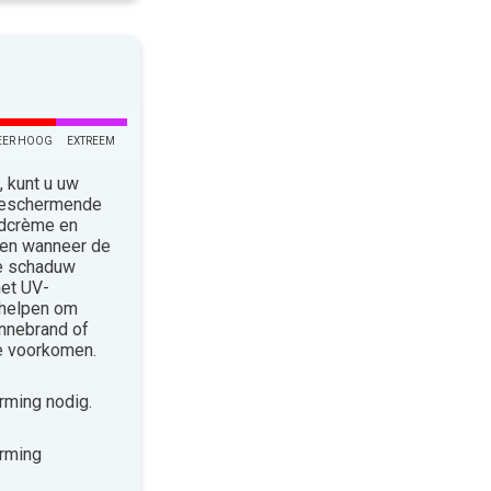
EER HOOG
EXTREEM
 kunt u uw
 Beschermende
ndcrème en
len wanneer de
de schaduw
met UV-
 helpen om
nnebrand of
te voorkomen.
ming nodig.
rming