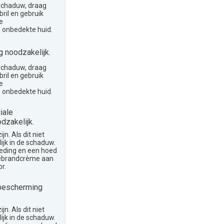
 schaduw, draag
ril en gebruik
e
 onbedekte huid.
 noodzakelijk.
 schaduw, draag
ril en gebruik
e
 onbedekte huid.
iale
dzakelijk.
n. Als dit niet
lijk in de schaduw.
leding en een hoed
nebrandcrème aan
r.
bescherming
n. Als dit niet
lijk in de schaduw.