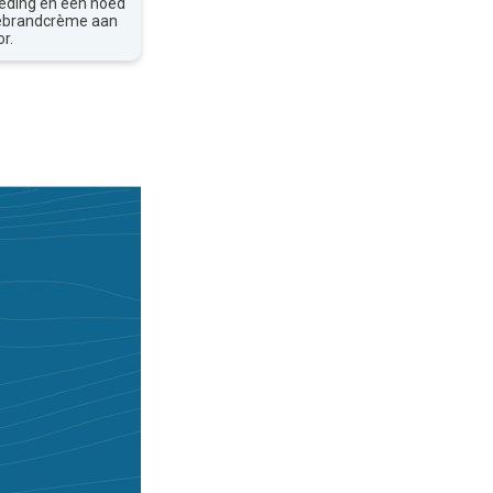
leding en een hoed
nebrandcrème aan
r.