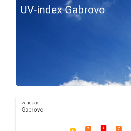
UV-index Gabrovo
vandaag
Gabrovo
8
7
7