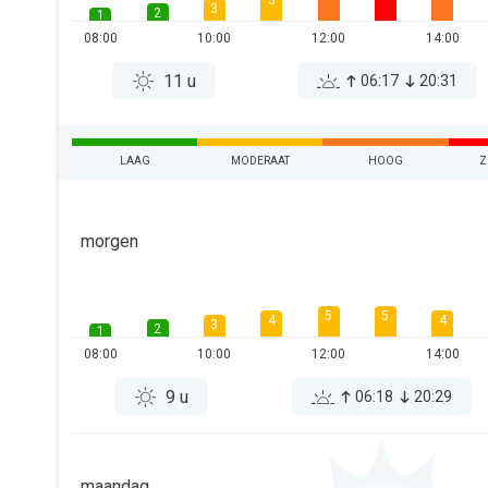
5
3
2
1
08:00
10:00
12:00
14:00
11 u
06:17
20:31
LAAG
MODERAAT
HOOG
Z
morgen
5
5
4
4
3
2
1
08:00
10:00
12:00
14:00
9 u
06:18
20:29
maandag