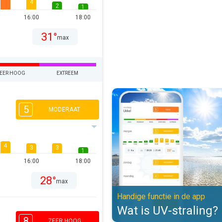
4
2
1
16:00
18:00
31°
max
EER HOOG
EXTREEM
Wat is UV-straling?. Handige func
5
MODERAAT
4
3
3
1
16:00
18:00
28°
max
Handige functie in de app
Wat is UV-straling?
8
ZEER HOOG