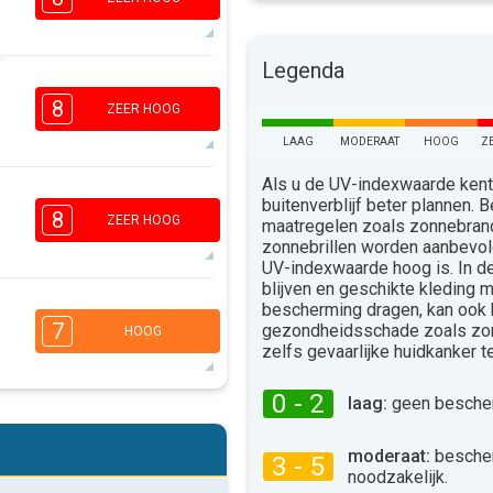
Legenda
7
5
3
1
8
ZEER HOOG
16:00
18:00
LAAG
MODERAAT
HOOG
Z
29°
max
Als u de UV-indexwaarde kent,
7
5
buitenverblijf beter plannen.
3
1
8
ZEER HOOG
maatregelen zoals zonnebra
16:00
18:00
zonnebrillen worden aanbevo
UV-indexwaarde hoog is. In 
30°
max
blijven en geschikte kleding 
6
bescherming dragen, kan ook
4
3
1
7
gezondheidsschade zoals zo
HOOG
16:00
18:00
zelfs gevaarlijke huidkanker 
32°
max
0 - 2
laag:
geen bescher
5
4
3
1
moderaat:
besche
16:00
18:00
3 - 5
noodzakelijk.