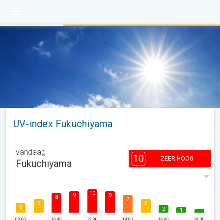
UV-index Fukuchiyama
vandaag
10
ZEER HOOG
Fukuchiyama
10
9
9
8
7
5
5
3
2
1
08:00
10:00
12:00
14:00
16:00
18:00