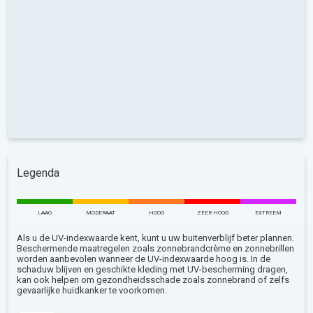
Legenda
LAAG
MODERAAT
HOOG
ZEER HOOG
EXTREEM
Als u de UV-indexwaarde kent, kunt u uw buitenverblijf beter plannen.
Beschermende maatregelen zoals zonnebrandcrème en zonnebrillen
worden aanbevolen wanneer de UV-indexwaarde hoog is. In de
schaduw blijven en geschikte kleding met UV-bescherming dragen,
kan ook helpen om gezondheidsschade zoals zonnebrand of zelfs
gevaarlijke huidkanker te voorkomen.