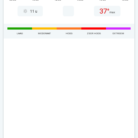
37°
11 u
max
LAAG
MODERAAT
HOOG
ZEER HOOG
EXTREEM