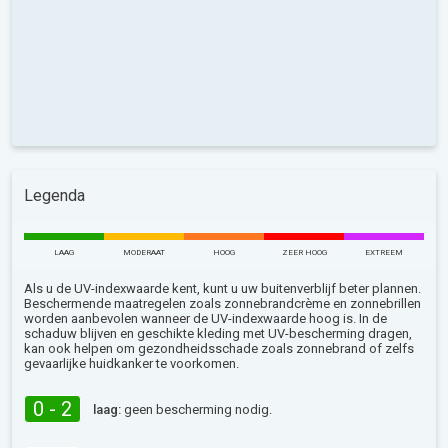
Legenda
LAAG
MODERAAT
HOOG
ZEER HOOG
EXTREEM
Als u de UV-indexwaarde kent, kunt u uw buitenverblijf beter plannen.
Beschermende maatregelen zoals zonnebrandcrème en zonnebrillen
worden aanbevolen wanneer de UV-indexwaarde hoog is. In de
schaduw blijven en geschikte kleding met UV-bescherming dragen,
kan ook helpen om gezondheidsschade zoals zonnebrand of zelfs
gevaarlijke huidkanker te voorkomen.
0 - 2
laag:
geen bescherming nodig.