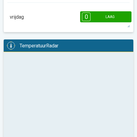
08:00
10:00
12:00
14:00
16:00
18:00
0
vrijdag
LAAG
14°
0 u
07:28
18:34
max
08:00
10:00
12:00
14:00
16:00
18:00
TemperatuurRadar
17°
0 u
07:27
18:34
max