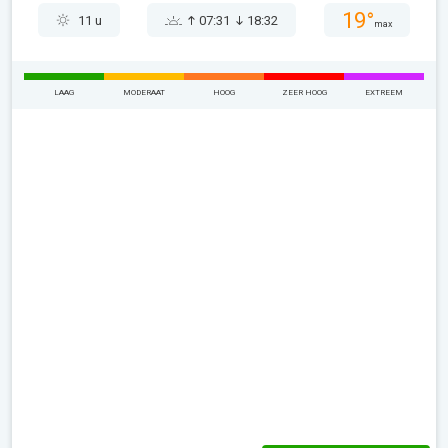
19°
11 u
07:31
18:32
max
LAAG
MODERAAT
HOOG
ZEER HOOG
EXTREEM