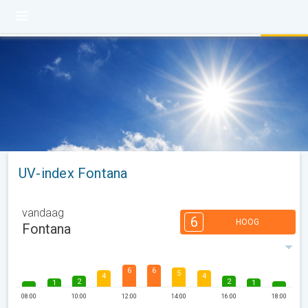
UV-index Fontana
vandaag
6
HOOG
Fontana
6
6
5
4
4
2
2
1
1
08:00
10:00
12:00
14:00
16:00
18:00