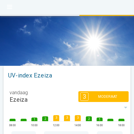
UV-index Ezeiza
vandaag
3
MODERAAT
Ezeiza
3
3
3
2
2
1
1
08:00
10:00
12:00
14:00
16:00
18:00