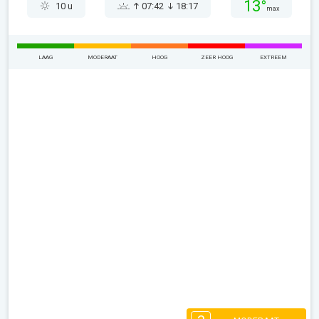
13°
10 u
07:42
18:17
max
LAAG
MODERAAT
HOOG
ZEER HOOG
EXTREEM