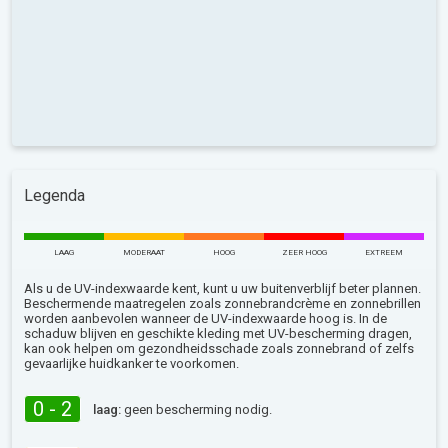
Legenda
LAAG
MODERAAT
HOOG
ZEER HOOG
EXTREEM
Als u de UV-indexwaarde kent, kunt u uw buitenverblijf beter plannen.
Beschermende maatregelen zoals zonnebrandcrème en zonnebrillen
worden aanbevolen wanneer de UV-indexwaarde hoog is. In de
schaduw blijven en geschikte kleding met UV-bescherming dragen,
kan ook helpen om gezondheidsschade zoals zonnebrand of zelfs
gevaarlijke huidkanker te voorkomen.
0 - 2
laag:
geen bescherming nodig.