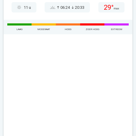
29°
11 u
06:24
20:33
max
LAAG
MODERAAT
HOOG
ZEER HOOG
EXTREEM