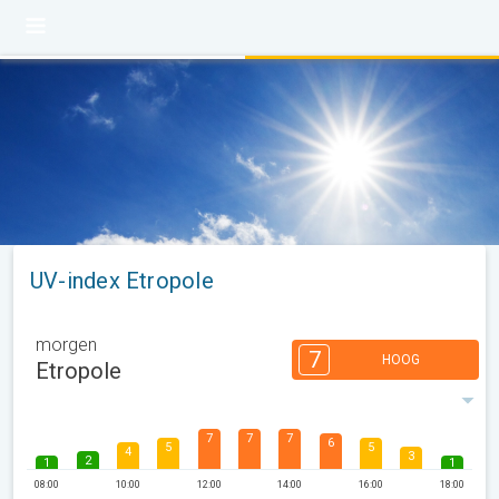
UV-index Etropole
morgen
7
HOOG
Etropole
7
7
7
6
5
5
4
3
2
1
1
08:00
10:00
12:00
14:00
16:00
18:00