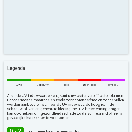
Legenda
LAAG
MODERAAT
HOOG
ZEER HOOG
EXTREEM
Als u de UV-indexwaarde kent, kunt u uw buitenverblijf beter plannen.
Beschermende maatregelen zoals zonnebrandcrème en zonnebrillen
worden aanbevolen wanneer de UV-indexwaarde hoog is. In de
schaduw blijven en geschikte kleding met UV-bescherming dragen,
kan ook helpen om gezondheidsschade zoals zonnebrand of zelfs
gevaarlijke huidkanker te voorkomen.
0 - 2
laag:
geen bescherming nodig.