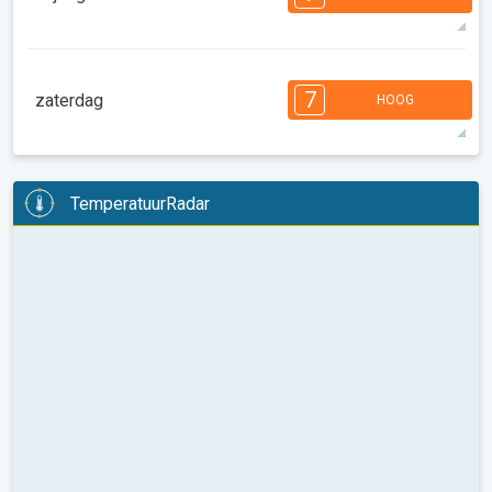
08:00
10:00
12:00
14:00
16:00
18:00
25°
9 u
06:27
20:29
max
7
7
7
6
6
5
4
3
3
2
2
7
zaterdag
HOOG
08:00
10:00
12:00
14:00
16:00
18:00
26°
11 u
06:28
20:27
max
7
7
7
6
6
5
4
3
3
2
2
TemperatuurRadar
08:00
10:00
12:00
14:00
16:00
18:00
27°
13 u
06:30
20:26
max