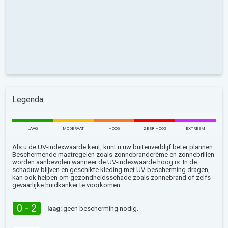
Legenda
LAAG
MODERAAT
HOOG
ZEER HOOG
EXTREEM
Als u de UV-indexwaarde kent, kunt u uw buitenverblijf beter plannen.
Beschermende maatregelen zoals zonnebrandcrème en zonnebrillen
worden aanbevolen wanneer de UV-indexwaarde hoog is. In de
schaduw blijven en geschikte kleding met UV-bescherming dragen,
kan ook helpen om gezondheidsschade zoals zonnebrand of zelfs
gevaarlijke huidkanker te voorkomen.
0 - 2
laag:
geen bescherming nodig.