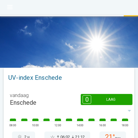
UV-index Enschede
vandaag
0
LAAG
Enschede
08:00
10:00
12:00
14:00
16:00
18:00
21°
2 u
06:02
21:12