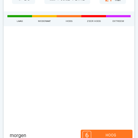
max
LAAG
MODERAAT
HOOG
ZEER HOOG
EXTREEM
6
morgen
HOOG