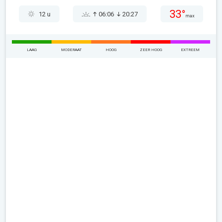
33°
12 u
06:06
20:27
max
LAAG
MODERAAT
HOOG
ZEER HOOG
EXTREEM