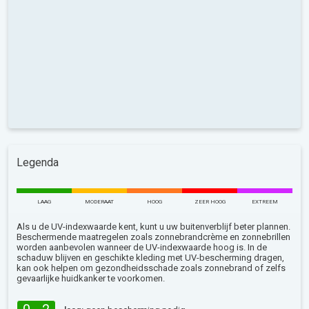
Legenda
LAAG
MODERAAT
HOOG
ZEER HOOG
EXTREEM
Als u de UV-indexwaarde kent, kunt u uw buitenverblijf beter plannen.
Beschermende maatregelen zoals zonnebrandcrème en zonnebrillen
worden aanbevolen wanneer de UV-indexwaarde hoog is. In de
schaduw blijven en geschikte kleding met UV-bescherming dragen,
kan ook helpen om gezondheidsschade zoals zonnebrand of zelfs
gevaarlijke huidkanker te voorkomen.