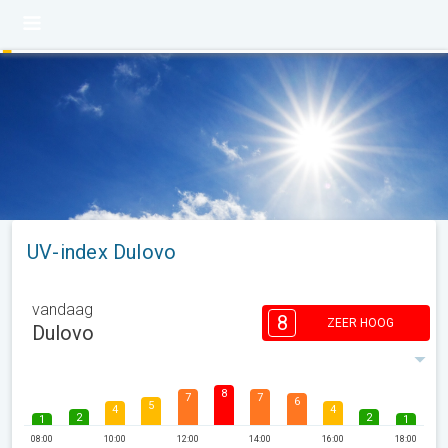
UV-index Dulovo
vandaag
8
ZEER HOOG
Dulovo
8
7
7
6
5
4
4
2
2
1
1
08:00
10:00
12:00
14:00
16:00
18:00