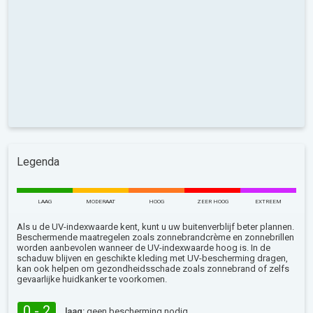
Legenda
LAAG
MODERAAT
HOOG
ZEER HOOG
EXTREEM
Als u de UV-indexwaarde kent, kunt u uw buitenverblijf beter plannen.
Beschermende maatregelen zoals zonnebrandcrème en zonnebrillen
worden aanbevolen wanneer de UV-indexwaarde hoog is. In de
schaduw blijven en geschikte kleding met UV-bescherming dragen,
kan ook helpen om gezondheidsschade zoals zonnebrand of zelfs
gevaarlijke huidkanker te voorkomen.
0 - 2
laag:
geen bescherming nodig.