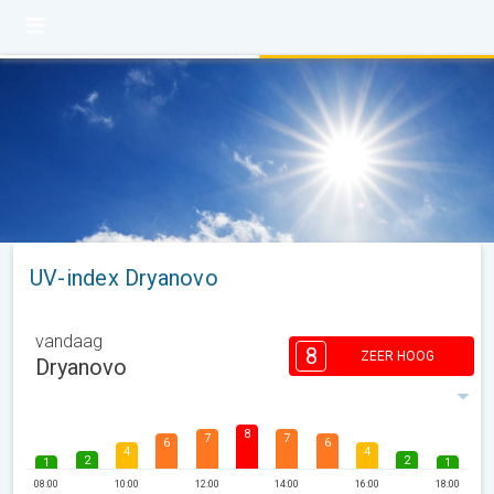
UV-index Dryanovo
vandaag
8
ZEER HOOG
Dryanovo
8
7
7
6
6
4
4
2
2
1
1
08:00
10:00
12:00
14:00
16:00
18:00