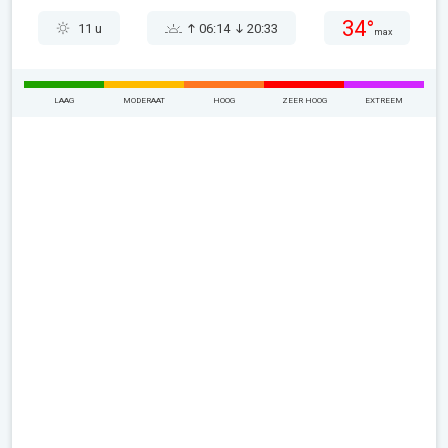
34°
11 u
06:14
20:33
max
LAAG
MODERAAT
HOOG
ZEER HOOG
EXTREEM