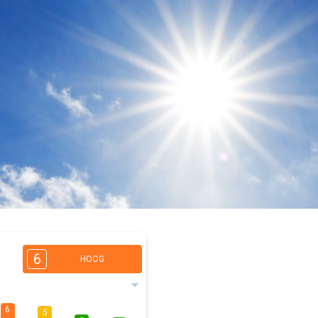
6
HOOG
6
5