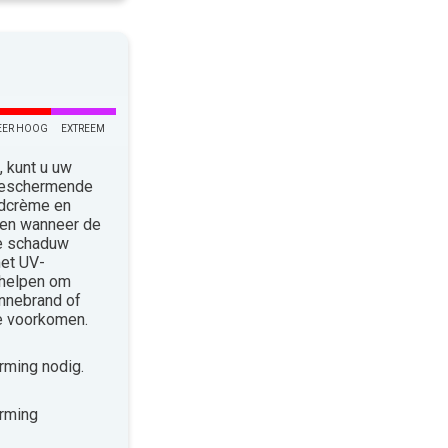
EER HOOG
EXTREEM
 kunt u uw
 Beschermende
ndcrème en
len wanneer de
de schaduw
met UV-
 helpen om
nnebrand of
te voorkomen.
ming nodig.
rming