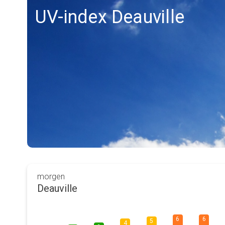
UV-index Deauville
morgen
Deauville
6
6
5
4