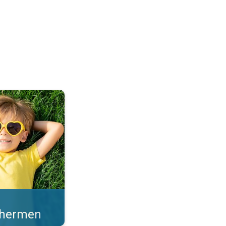
en sterke zonkracht. . .
schermen