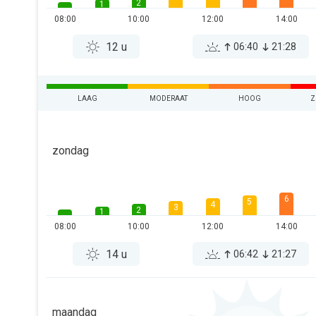
2
1
08:00
10:00
12:00
14:00
12 u
06:40
21:28
LAAG
MODERAAT
HOOG
Z
zondag
6
5
4
3
2
1
08:00
10:00
12:00
14:00
14 u
06:42
21:27
maandag