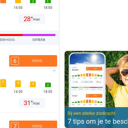
2
1
16:00
18:00
28°
max
EER HOOG
EXTREEM
7 tips om je te beschermen. Bij e
6
HOOG
5
4
3
2
16:00
18:00
31°
max
Bij een sterke zonkracht
7 tips om je te be
7
HOOG