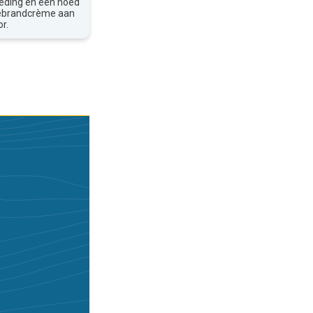
leding en een hoed
nebrandcrème aan
r.