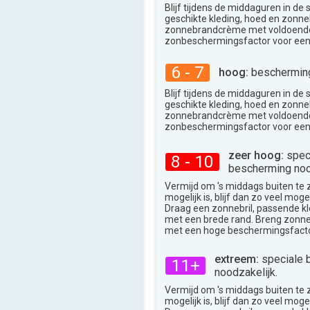
Blijf tijdens de middaguren in de
geschikte kleding, hoed en zonneb
zonnebrandcrème met voldoend
zonbeschermingsfactor voor een
6 - 7
hoog:
bescherming
Blijf tijdens de middaguren in de
geschikte kleding, hoed en zonneb
zonnebrandcrème met voldoend
zonbeschermingsfactor voor een
zeer hoog:
spec
8 - 10
bescherming noo
Vermijd om 's middags buiten te zij
mogelijk is, blijf dan zo veel moge
Draag een zonnebril, passende k
met een brede rand. Breng zon
met een hoge beschermingsfacto
extreem:
speciale 
11+
noodzakelijk.
Vermijd om 's middags buiten te zij
mogelijk is, blijf dan zo veel moge