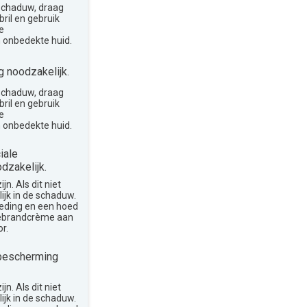
 schaduw, draag
ril en gebruik
e
 onbedekte huid.
 noodzakelijk.
 schaduw, draag
ril en gebruik
e
 onbedekte huid.
iale
dzakelijk.
n. Als dit niet
lijk in de schaduw.
leding en een hoed
nebrandcrème aan
r.
bescherming
n. Als dit niet
lijk in de schaduw.