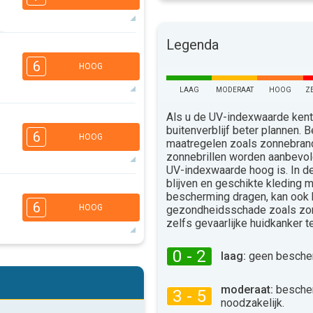
Legenda
6
5
4
2
6
HOOG
16:00
18:00
LAAG
MODERAAT
HOOG
Z
26°
max
6
Als u de UV-indexwaarde kent,
5
3
2
buitenverblijf beter plannen.
6
HOOG
16:00
18:00
maatregelen zoals zonnebra
zonnebrillen worden aanbevo
32°
UV-indexwaarde hoog is. In 
max
blijven en geschikte kleding 
5
4
3
bescherming dragen, kan ook
2
6
HOOG
gezondheidsschade zoals zo
16:00
18:00
zelfs gevaarlijke huidkanker 
34°
max
0 - 2
laag:
geen bescher
5
4
3
2
16:00
18:00
moderaat:
besche
3 - 5
noodzakelijk.
28°
max