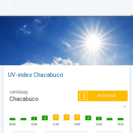
UV-index Chacabuco
vandaag
3
MODERAAT
Chacabuco
3
3
3
2
2
1
1
08:00
10:00
12:00
14:00
16:00
18:00