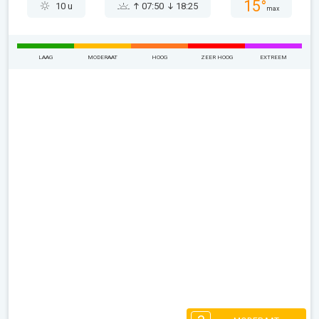
15°
10 u
07:50
18:25
max
LAAG
MODERAAT
HOOG
ZEER HOOG
EXTREEM