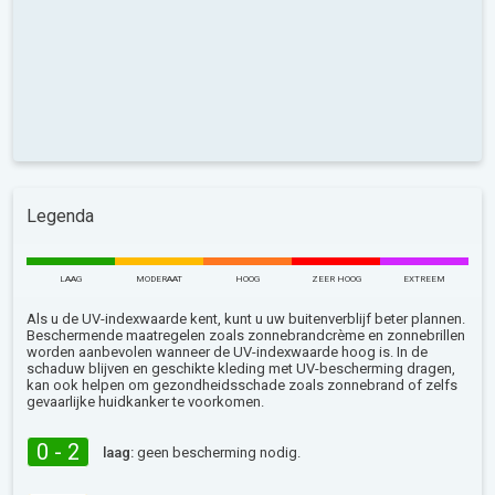
Legenda
LAAG
MODERAAT
HOOG
ZEER HOOG
EXTREEM
Als u de UV-indexwaarde kent, kunt u uw buitenverblijf beter plannen.
Beschermende maatregelen zoals zonnebrandcrème en zonnebrillen
worden aanbevolen wanneer de UV-indexwaarde hoog is. In de
schaduw blijven en geschikte kleding met UV-bescherming dragen,
kan ook helpen om gezondheidsschade zoals zonnebrand of zelfs
gevaarlijke huidkanker te voorkomen.
0 - 2
laag:
geen bescherming nodig.