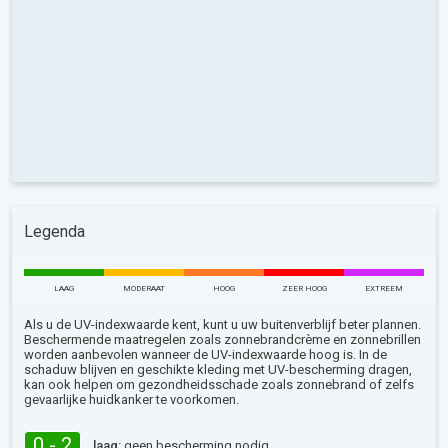
Legenda
LAAG
MODERAAT
HOOG
ZEER HOOG
EXTREEM
Als u de UV-indexwaarde kent, kunt u uw buitenverblijf beter plannen.
Beschermende maatregelen zoals zonnebrandcrème en zonnebrillen
worden aanbevolen wanneer de UV-indexwaarde hoog is. In de
schaduw blijven en geschikte kleding met UV-bescherming dragen,
kan ook helpen om gezondheidsschade zoals zonnebrand of zelfs
gevaarlijke huidkanker te voorkomen.
0 - 2
laag:
geen bescherming nodig.