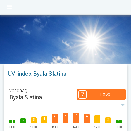
UV-index Byala Slatina
vandaag
7
HOOG
Byala Slatina
7
7
6
6
5
4
3
3
2
1
1
08:00
10:00
12:00
14:00
16:00
18:00