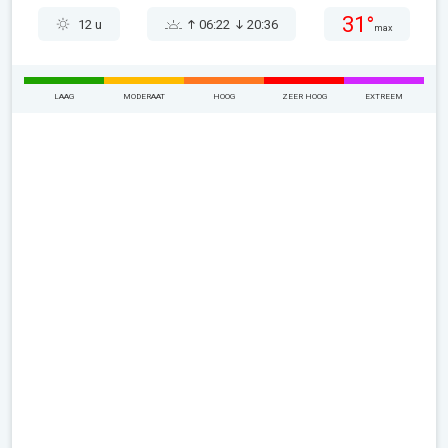
31°
12 u
06:22
20:36
max
LAAG
MODERAAT
HOOG
ZEER HOOG
EXTREEM