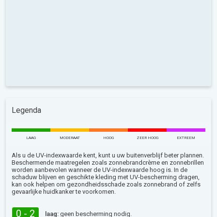
Legenda
LAAG
MODERAAT
HOOG
ZEER HOOG
EXTREEM
Als u de UV-indexwaarde kent, kunt u uw buitenverblijf beter plannen.
Beschermende maatregelen zoals zonnebrandcrème en zonnebrillen
worden aanbevolen wanneer de UV-indexwaarde hoog is. In de
schaduw blijven en geschikte kleding met UV-bescherming dragen,
kan ook helpen om gezondheidsschade zoals zonnebrand of zelfs
gevaarlijke huidkanker te voorkomen.
0 - 2
laag:
geen bescherming nodig.