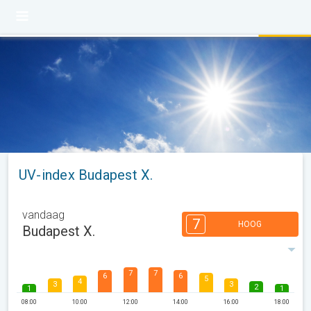
UV-index Budapest X.
vandaag
7
HOOG
Budapest X.
7
7
6
6
5
4
3
3
2
1
1
08:00
10:00
12:00
14:00
16:00
18:00