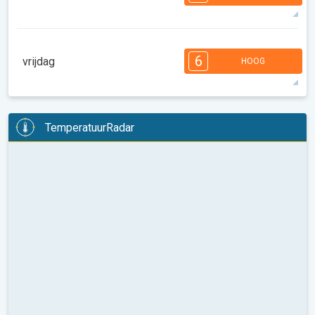
08:00
10:00
12:00
14:00
16:00
18:00
31°
14 u
05:35
20:00
max
7
7
6
6
4
4
3
3
2
1
1
6
vrijdag
HOOG
08:00
10:00
12:00
14:00
16:00
18:00
31°
14 u
05:36
19:59
max
6
6
6
5
5
4
3
3
2
2
1
TemperatuurRadar
08:00
10:00
12:00
14:00
16:00
18:00
31°
14 u
05:38
19:57
max