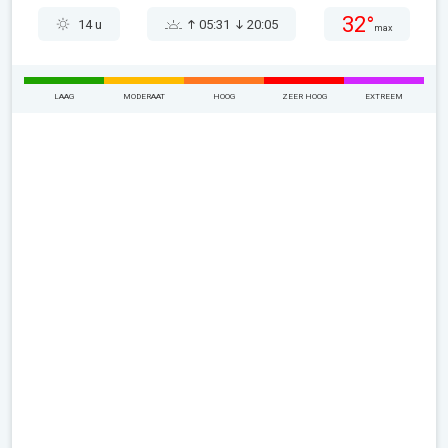
32°
14 u
05:31
20:05
max
LAAG
MODERAAT
HOOG
ZEER HOOG
EXTREEM