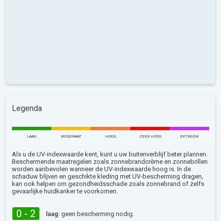
Legenda
LAAG
MODERAAT
HOOG
ZEER HOOG
EXTREEM
Als u de UV-indexwaarde kent, kunt u uw buitenverblijf beter plannen.
Beschermende maatregelen zoals zonnebrandcrème en zonnebrillen
worden aanbevolen wanneer de UV-indexwaarde hoog is. In de
schaduw blijven en geschikte kleding met UV-bescherming dragen,
kan ook helpen om gezondheidsschade zoals zonnebrand of zelfs
gevaarlijke huidkanker te voorkomen.
0 - 2
laag:
geen bescherming nodig.