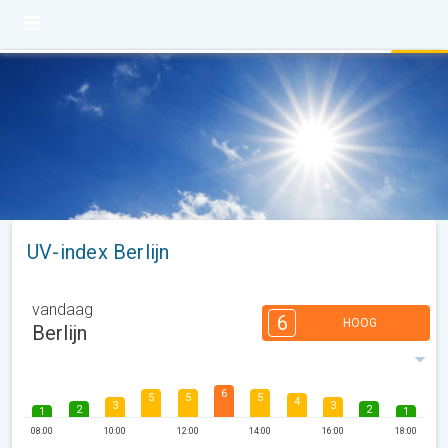
UV-index Berlijn
vandaag
6
HOOG
Berlijn
6
5
5
5
4
3
3
2
2
1
1
08:00
10:00
12:00
14:00
16:00
18:00