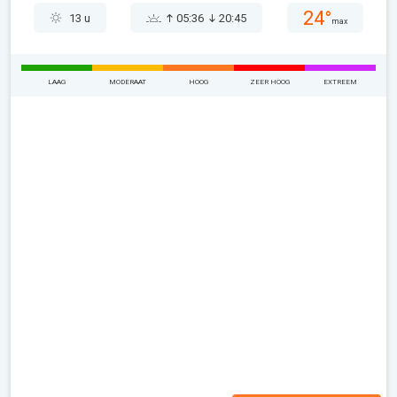
24°
13 u
05:36
20:45
max
LAAG
MODERAAT
HOOG
ZEER HOOG
EXTREEM