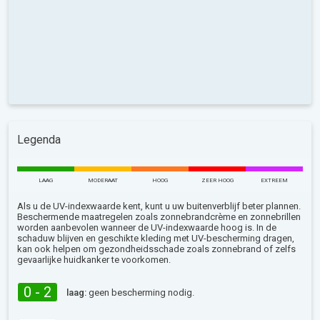
Legenda
LAAG
MODERAAT
HOOG
ZEER HOOG
EXTREEM
Als u de UV-indexwaarde kent, kunt u uw buitenverblijf beter plannen.
Beschermende maatregelen zoals zonnebrandcrème en zonnebrillen
worden aanbevolen wanneer de UV-indexwaarde hoog is. In de
schaduw blijven en geschikte kleding met UV-bescherming dragen,
kan ook helpen om gezondheidsschade zoals zonnebrand of zelfs
gevaarlijke huidkanker te voorkomen.
0 - 2
laag:
geen bescherming nodig.