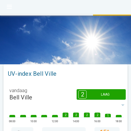
UV-index Bell Ville
vandaag
2
LAAG
Bell Ville
2
2
2
2
1
08:00
10:00
12:00
14:00
16:00
18:00