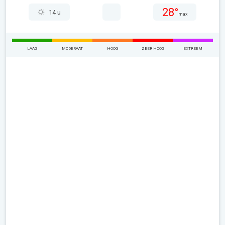
28°
14 u
max
LAAG
MODERAAT
HOOG
ZEER HOOG
EXTREEM