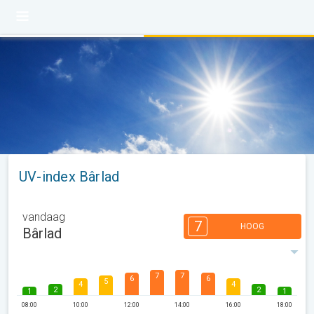
UV-index Bârlad
vandaag
7
HOOG
Bârlad
7
7
6
6
5
4
4
2
2
1
1
08:00
10:00
12:00
14:00
16:00
18:00