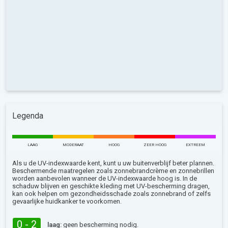
Legenda
LAAG
MODERAAT
HOOG
ZEER HOOG
EXTREEM
Als u de UV-indexwaarde kent, kunt u uw buitenverblijf beter plannen.
Beschermende maatregelen zoals zonnebrandcrème en zonnebrillen
worden aanbevolen wanneer de UV-indexwaarde hoog is. In de
schaduw blijven en geschikte kleding met UV-bescherming dragen,
kan ook helpen om gezondheidsschade zoals zonnebrand of zelfs
gevaarlijke huidkanker te voorkomen.
0 - 2
laag:
geen bescherming nodig.