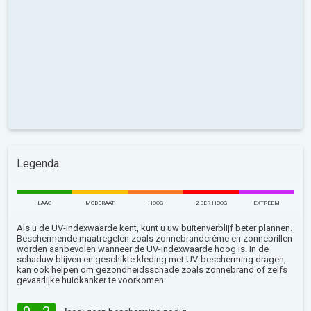
Legenda
LAAG
MODERAAT
HOOG
ZEER HOOG
EXTREEM
Als u de UV-indexwaarde kent, kunt u uw buitenverblijf beter plannen.
Beschermende maatregelen zoals zonnebrandcrème en zonnebrillen
worden aanbevolen wanneer de UV-indexwaarde hoog is. In de
schaduw blijven en geschikte kleding met UV-bescherming dragen,
kan ook helpen om gezondheidsschade zoals zonnebrand of zelfs
gevaarlijke huidkanker te voorkomen.