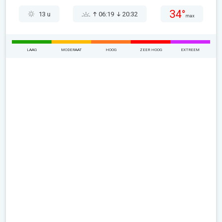
34°
13 u
06:19
20:32
max
LAAG
MODERAAT
HOOG
ZEER HOOG
EXTREEM