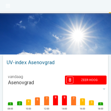
UV-index Asenovgrad
vandaag
8
ZEER HOOG
Asenovgrad
8
8
7
7
6
5
4
3
2
1
1
08:00
10:00
12:00
14:00
16:00
18:00