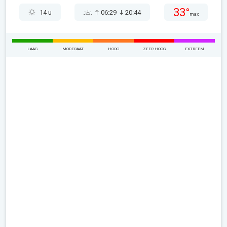
33°
14 u
06:29
20:44
max
LAAG
MODERAAT
HOOG
ZEER HOOG
EXTREEM