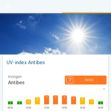
UV-index Antibes
morgen
7
HOOG
Antibes
7
7
7
6
5
5
3
3
1
1
1
08:00
10:00
12:00
14:00
16:00
18:00