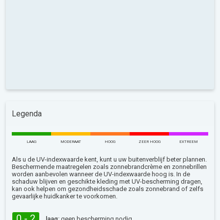
Legenda
LAAG
MODERAAT
HOOG
ZEER HOOG
EXTREEM
Als u de UV-indexwaarde kent, kunt u uw buitenverblijf beter plannen.
Beschermende maatregelen zoals zonnebrandcrème en zonnebrillen
worden aanbevolen wanneer de UV-indexwaarde hoog is. In de
schaduw blijven en geschikte kleding met UV-bescherming dragen,
kan ook helpen om gezondheidsschade zoals zonnebrand of zelfs
gevaarlijke huidkanker te voorkomen.
0 - 2
laag:
geen bescherming nodig.