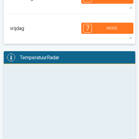
08:00
10:00
12:00
14:00
16:00
18:00
32°
14 u
06:10
20:16
max
7
7
6
6
5
5
4
3
2
2
1
7
vrijdag
HOOG
08:00
10:00
12:00
14:00
16:00
18:00
30°
12 u
06:11
20:14
max
7
6
6
6
5
5
4
3
2
2
1
TemperatuurRadar
08:00
10:00
12:00
14:00
16:00
18:00
29°
13 u
06:12
20:13
max