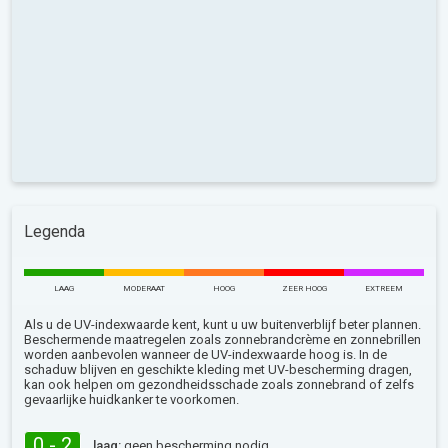
Legenda
LAAG
MODERAAT
HOOG
ZEER HOOG
EXTREEM
Als u de UV-indexwaarde kent, kunt u uw buitenverblijf beter plannen.
Beschermende maatregelen zoals zonnebrandcrème en zonnebrillen
worden aanbevolen wanneer de UV-indexwaarde hoog is. In de
schaduw blijven en geschikte kleding met UV-bescherming dragen,
kan ook helpen om gezondheidsschade zoals zonnebrand of zelfs
gevaarlijke huidkanker te voorkomen.
0 - 2
laag:
geen bescherming nodig.