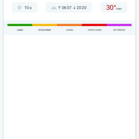
30°
10 u
06:07
20:20
max
LAAG
MODERAAT
HOOG
ZEER HOOG
EXTREEM