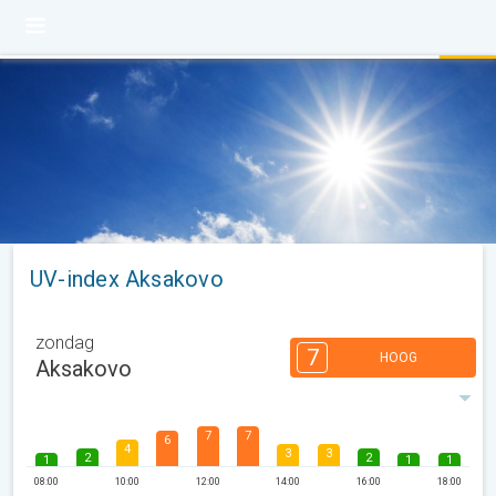
UV-index Aksakovo
zondag
7
HOOG
Aksakovo
7
7
6
4
3
3
2
2
1
1
1
08:00
10:00
12:00
14:00
16:00
18:00