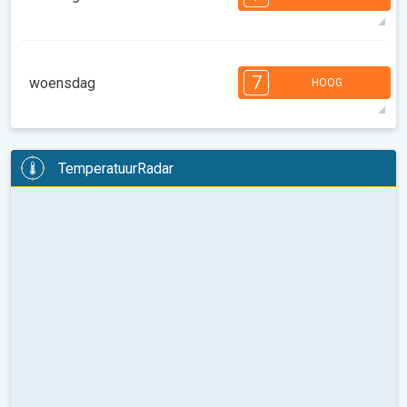
08:00
10:00
12:00
14:00
16:00
18:00
30°
14 u
06:10
20:16
max
7
7
6
6
5
5
4
3
2
2
1
7
woensdag
HOOG
08:00
10:00
12:00
14:00
16:00
18:00
30°
13 u
06:11
20:14
max
7
6
6
6
5
5
4
3
2
2
1
TemperatuurRadar
08:00
10:00
12:00
14:00
16:00
18:00
30°
14 u
06:12
20:13
max