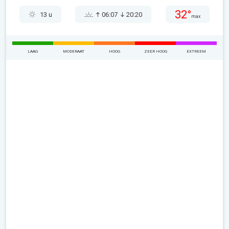
32°
13 u
06:07
20:20
max
LAAG
MODERAAT
HOOG
ZEER HOOG
EXTREEM