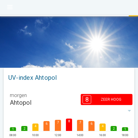
UV-index Ahtopol
morgen
8
ZEER HOOG
Ahtopol
8
7
7
6
6
4
4
2
2
1
1
08:00
10:00
12:00
14:00
16:00
18:00