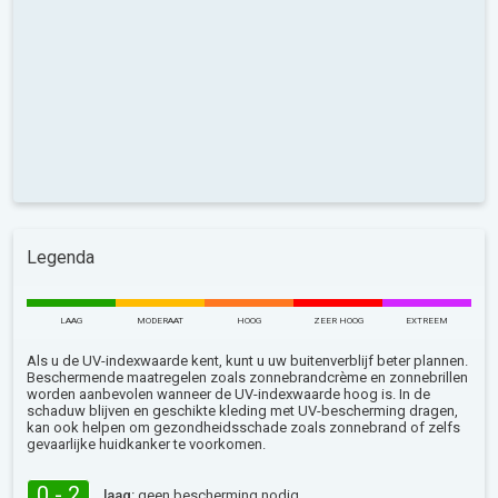
Legenda
LAAG
MODERAAT
HOOG
ZEER HOOG
EXTREEM
Als u de UV-indexwaarde kent, kunt u uw buitenverblijf beter plannen.
Beschermende maatregelen zoals zonnebrandcrème en zonnebrillen
worden aanbevolen wanneer de UV-indexwaarde hoog is. In de
schaduw blijven en geschikte kleding met UV-bescherming dragen,
kan ook helpen om gezondheidsschade zoals zonnebrand of zelfs
gevaarlijke huidkanker te voorkomen.
0 - 2
laag:
geen bescherming nodig.