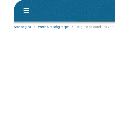
Startpagina
/
Weer Aletschgletsjer
/
Berg- en skicondities voor