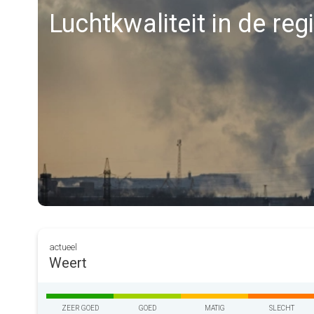
Luchtkwaliteit in de re
actueel
Weert
ZEER GOED
GOED
MATIG
SLECHT