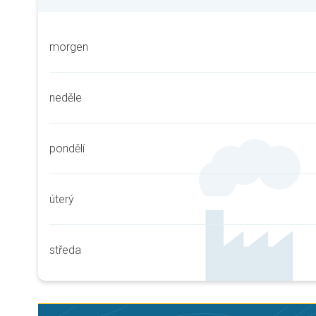
morgen
neděle
pondělí
úterý
středa