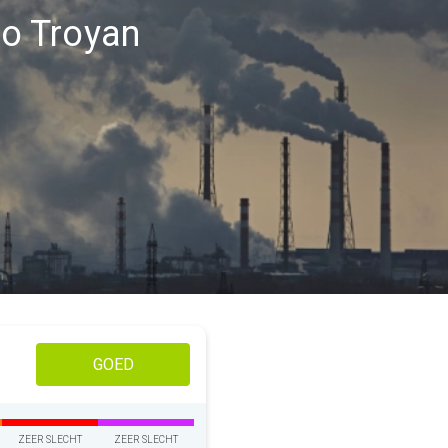
io Troyan
GOED
ZEER SLECHT
ZEER SLECHT