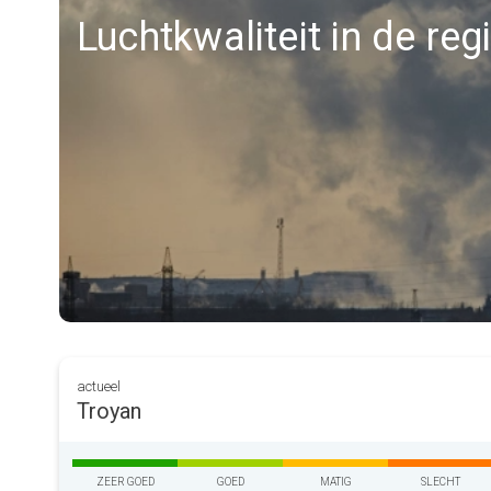
Luchtkwaliteit in de reg
actueel
Troyan
ZEER GOED
GOED
MATIG
SLECHT