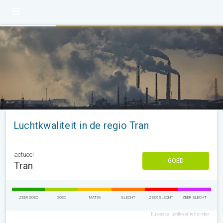
Luchtkwaliteit in de regio Tran
actueel
GOED
Tran
ZEER GOED
GOED
MATIG
SLECHT
ZEER SLECHT
ZEER SLECHT
Europese luchtkwaliteitsindex