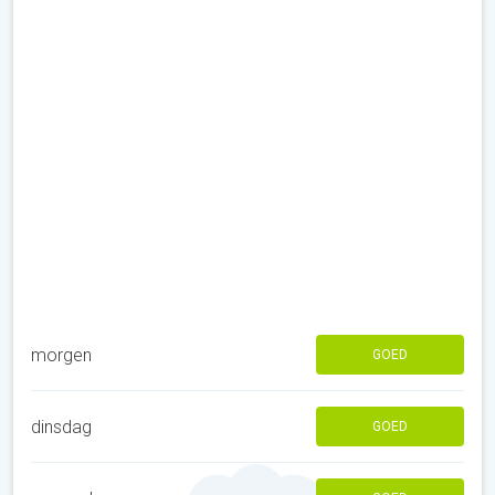
morgen
GOED
dinsdag
GOED