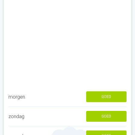
morgen
GOED
zondag
GOED