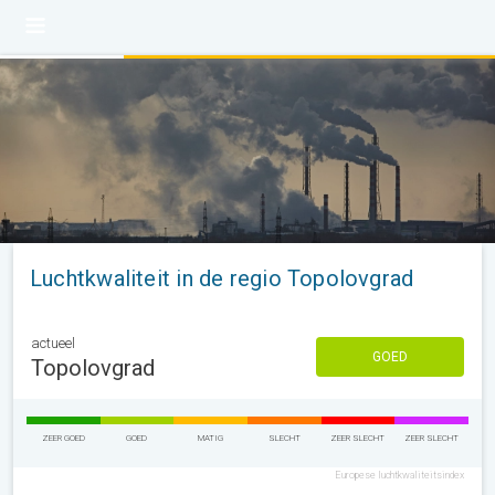
Luchtkwaliteit in de regio Topolovgrad
actueel
GOED
Topolovgrad
ZEER GOED
GOED
MATIG
SLECHT
ZEER SLECHT
ZEER SLECHT
Europese luchtkwaliteitsindex