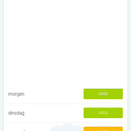
morgen
GOED
dinsdag
GOED