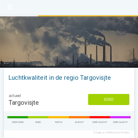
Luchtkwaliteit in de regio Targovisjte
actueel
GOED
Targovisjte
ZEER GOED
GOED
MATIG
SLECHT
ZEER SLECHT
ZEER SLECHT
Europese luchtkwaliteitsindex