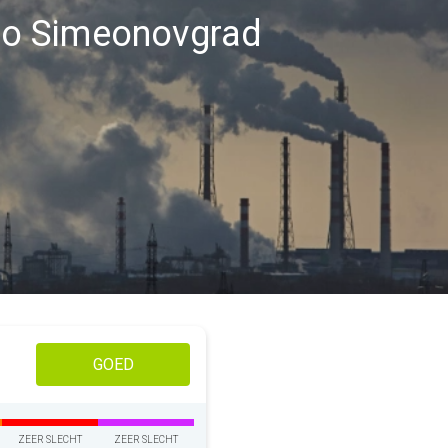
gio Simeonovgrad
GOED
ZEER SLECHT
ZEER SLECHT