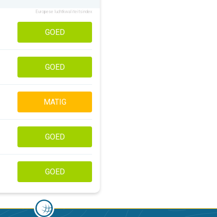
Europese luchtkwaliteitsindex
GOED
GOED
MATIG
GOED
GOED