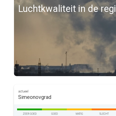
Luchtkwaliteit in de re
actueel
Simeonovgrad
ZEER GOED
GOED
MATIG
SLECHT