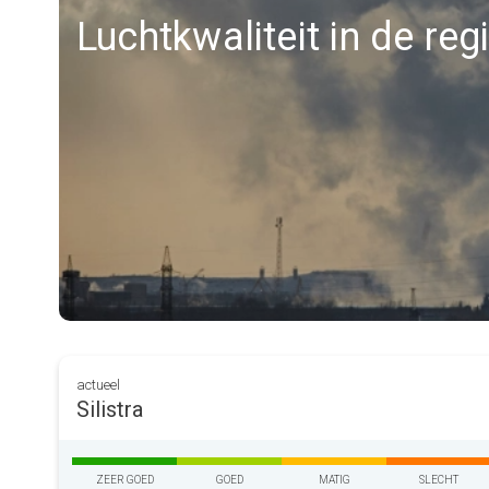
Luchtkwaliteit in de regi
actueel
Silistra
ZEER GOED
GOED
MATIG
SLECHT