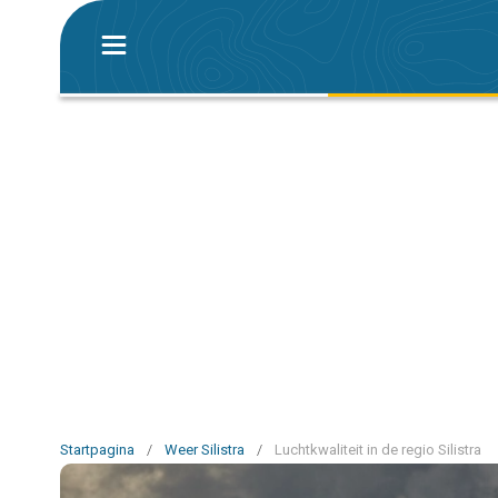
Startpagina
/
Weer Silistra
/
Luchtkwaliteit in de regio Silistra