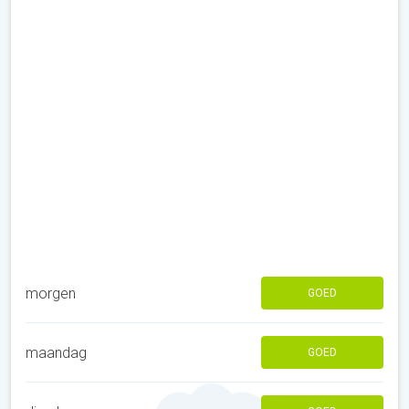
morgen
GOED
maandag
GOED