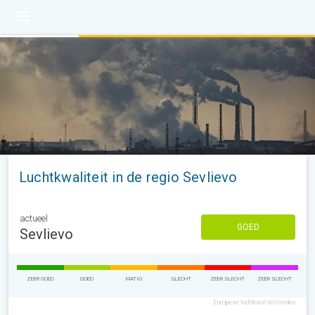
Luchtkwaliteit in de regio Sevlievo
actueel
GOED
Sevlievo
ZEER GOED
GOED
MATIG
SLECHT
ZEER SLECHT
ZEER SLECHT
Europese luchtkwaliteitsindex