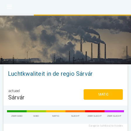
Luchtkwaliteit in de regio Sárvár
actueel
MATIG
Sárvár
ZEER GOED
GOED
MATIG
SLECHT
ZEER SLECHT
ZEER SLECHT
Europese luchtkwaliteitsindex