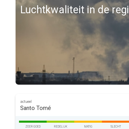
Luchtkwaliteit in de re
actueel
Santo Tomé
ZEER GOED
REDELIJK
MATIG
SLECHT