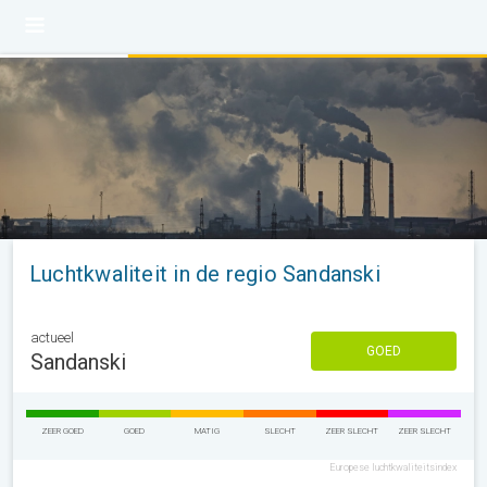
Luchtkwaliteit in de regio Sandanski
actueel
GOED
Sandanski
ZEER GOED
GOED
MATIG
SLECHT
ZEER SLECHT
ZEER SLECHT
Europese luchtkwaliteitsindex