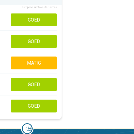
Europese luchtkwaliteitsindex
GOED
GOED
MATIG
GOED
GOED