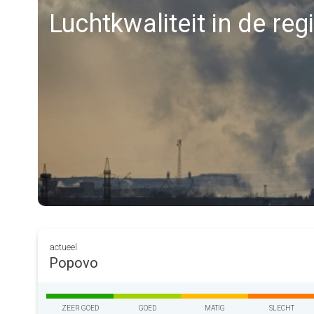
Luchtkwaliteit in de re
actueel
Popovo
ZEER GOED
GOED
MATIG
SLECHT