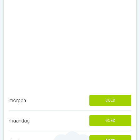
morgen
GOED
maandag
GOED