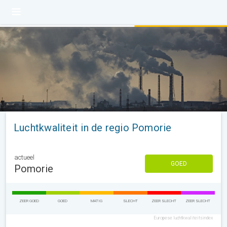
Luchtkwaliteit in de regio Pomorie
actueel
GOED
Pomorie
ZEER GOED
GOED
MATIG
SLECHT
ZEER SLECHT
ZEER SLECHT
Europese luchtkwaliteitsindex