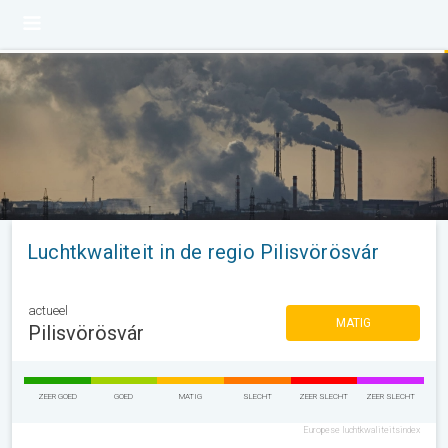
Luchtkwaliteit in de regio Pilisvörösvár
actueel
MATIG
Pilisvörösvár
ZEER GOED
GOED
MATIG
SLECHT
ZEER SLECHT
ZEER SLECHT
Europese luchtkwaliteitsindex