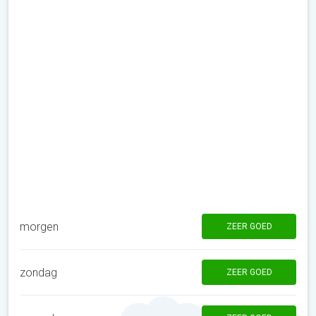
morgen
ZEER GOED
zondag
ZEER GOED