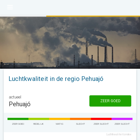
Luchtkwaliteit in de regio Pehuajó
actueel
ZEER GOED
Pehuajó
ZEER GOED
REDELIJK
MATIG
SLECHT
ZEER SLECHT
ZEER SLECHT
Luchtkwaliteitsindex