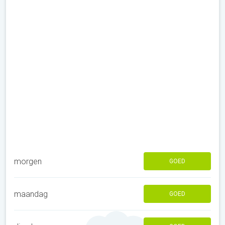
morgen
GOED
maandag
GOED