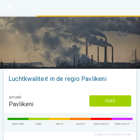
Luchtkwaliteit in de regio Pavlikeni
actueel
GOED
Pavlikeni
ZEER GOED
GOED
MATIG
SLECHT
ZEER SLECHT
ZEER SLECHT
Europese luchtkwaliteitsindex