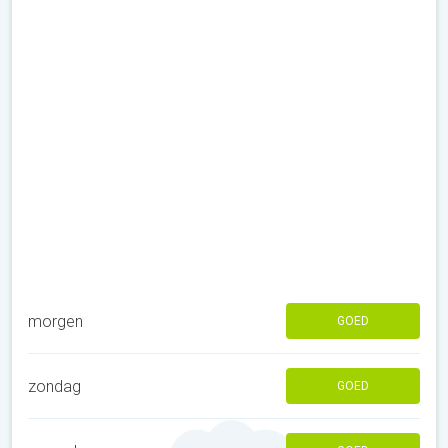
morgen
GOED
zondag
GOED