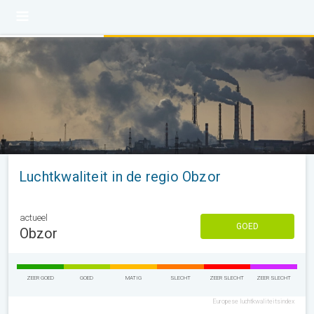
Luchtkwaliteit in de regio Obzor
actueel
GOED
Obzor
ZEER GOED
GOED
MATIG
SLECHT
ZEER SLECHT
ZEER SLECHT
Europese luchtkwaliteitsindex