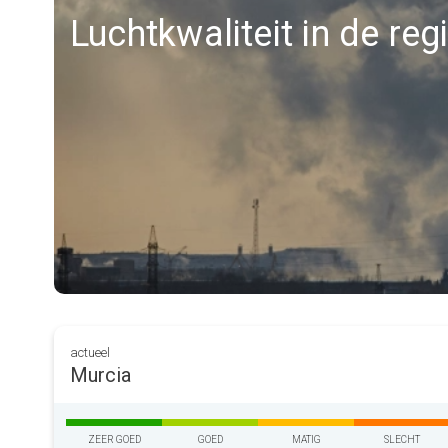
Luchtkwaliteit in de reg
actueel
Murcia
ZEER GOED
GOED
MATIG
SLECHT