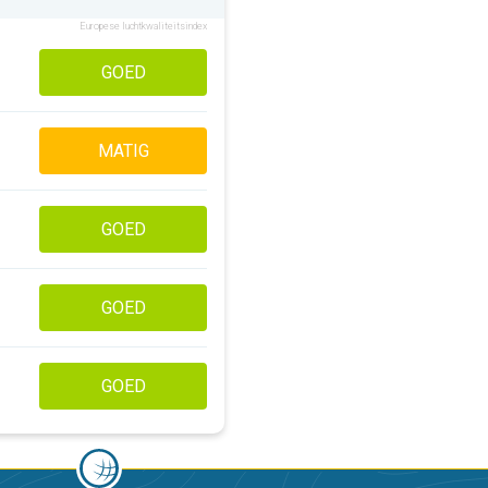
Europese luchtkwaliteitsindex
GOED
MATIG
GOED
GOED
GOED