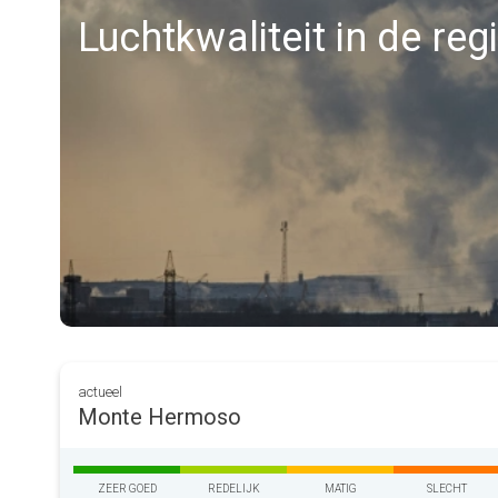
Luchtkwaliteit in de r
actueel
Monte Hermoso
ZEER GOED
REDELIJK
MATIG
SLECHT