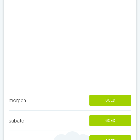
morgen
GOED
sabato
GOED