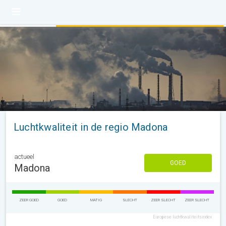
Luchtkwaliteit in de regio Madona
actueel
GOED
Madona
ZEER GOED
GOED
MATIG
SLECHT
ZEER SLECHT
ZEER SLECHT
Europese luchtkwaliteitsindex