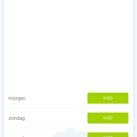
morgen
GOED
zondag
GOED