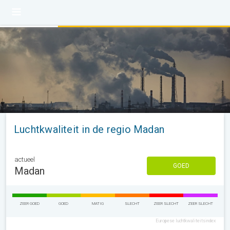
Luchtkwaliteit in de regio Madan
actueel
GOED
Madan
ZEER GOED
GOED
MATIG
SLECHT
ZEER SLECHT
ZEER SLECHT
Europese luchtkwaliteitsindex